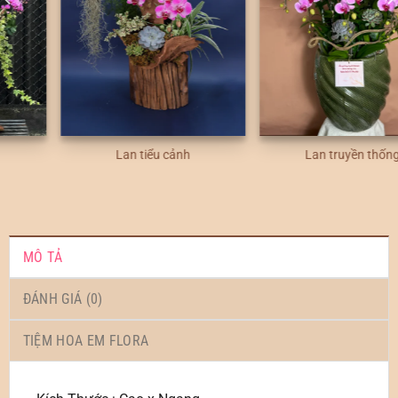
Lan tiểu cảnh
Lan truyền thống
MÔ TẢ
ĐÁNH GIÁ (0)
TIỆM HOA EM FLORA