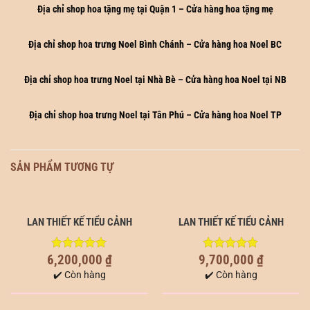
Địa chỉ shop hoa tặng mẹ tại Quận 1 – Cửa hàng hoa tặng mẹ
Địa chỉ shop hoa trưng Noel Bình Chánh – Cửa hàng hoa Noel BC
Địa chỉ shop hoa trưng Noel tại Nhà Bè – Cửa hàng hoa Noel tại NB
Địa chỉ shop hoa trưng Noel tại Tân Phú – Cửa hàng hoa Noel TP
SẢN PHẨM TƯƠNG TỰ
LAN THIẾT KẾ TIỂU CẢNH
LAN THIẾT KẾ TIỂU CẢNH
6,200,000
₫
9,700,000
₫
5.00
out of
5.00
out of
5
5
✔️ Còn hàng
✔️ Còn hàng