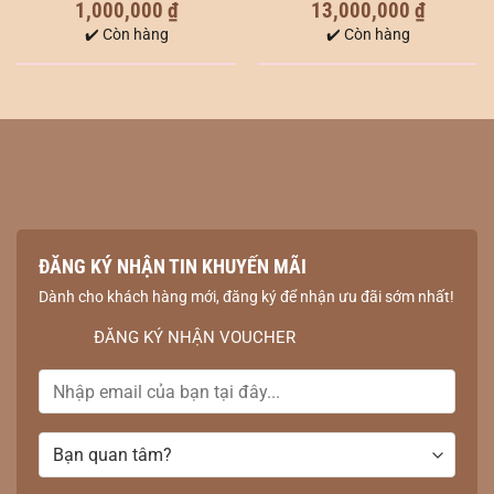
1,000,000
₫
13,000,000
₫
5.00
out of
0
5
out
✔️ Còn hàng
✔️ Còn hàng
of
5
ĐĂNG KÝ NHẬN TIN KHUYẾN MÃI
Dành cho khách hàng mới, đăng ký để nhận ưu đãi sớm nhất!
ĐĂNG KÝ NHẬN VOUCHER