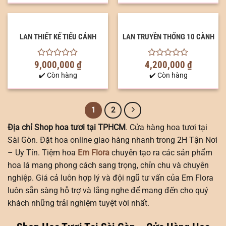
LAN THIẾT KẾ TIỂU CẢNH
LAN TRUYỀN THỐNG 10 CÀNH
9,000,000
₫
4,200,000
₫
0
0
out
out
✔️ Còn hàng
✔️ Còn hàng
of
of
5
5
1
2
Địa chỉ Shop hoa tươi tại TPHCM
. Cửa hàng hoa tươi tại
Sài Gòn. Đặt hoa online giao hàng nhanh trong 2H Tận Nơi
– Uy Tín. Tiệm hoa
Em Flora
chuyên tạo ra các sản phẩm
hoa lá mang phong cách sang trọng, chỉn chu và chuyên
nghiệp. Giá cả luôn hợp lý và đội ngũ tư vấn của Em Flora
luôn sẵn sàng hỗ trợ và lắng nghe để mang đến cho quý
khách những trải nghiệm tuyệt vời nhất.