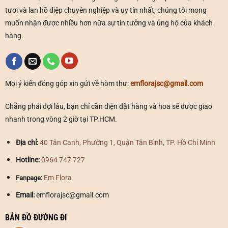
tươi và lan hồ điệp chuyên nghiệp và uy tín nhất, chúng tôi mong
Dịch vụ giao hoa tươi tại TPHCM
muốn nhận được nhiều hơn nữa sự tin tưởng và ủng hộ của khách
hàng.
Giao hoa nhanh chóng
Một trong những yếu tố quan trọng quyết định sự thành
công của các cửa hàng hoa tươi tại TPHCM chính là dịch
Mọi ý kiến đóng góp xin gửi về hòm thư:
emflorajsc@gmail.com
vụ giao hoa nhanh chóng. Nhiều cửa hàng hiện nay cung
Chẳng phải đợi lâu, bạn chỉ cần điện đặt hàng và hoa sẽ được giao
cấp dịch vụ giao hoa trong vòng 60 phút hoặc 2 giờ, giúp
nhanh trong vòng 2 giờ tại TP.HCM.
khách hàng dễ dàng gửi tặng hoa cho người thân yêu
trong những dịp đặc biệt mà không cần phải lo lắng về thời
Địa chỉ:
40 Tân Canh, Phường 1, Quận Tân Bình, TP. Hồ Chí Minh
gian.
Hotline:
0964 747 727
Giao hoa miễn phí
Em Flora
Fanpage:
Nhiều cửa hàng hoa tươi tại TPHCM cũng cung cấp dịch
Email:
emflorajsc@gmail.com
vụ giao hoa miễn phí trong khu vực nội thành. Điều này
không chỉ giúp tiết kiệm chi phí cho khách hàng mà còn
BẢN ĐỒ ĐƯỜNG ĐI
tạo ra một trải nghiệm mua sắm thoải mái và thuận tiện