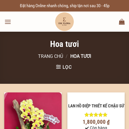
Chuyển
Đặt hàng Online nhanh chóng, ship tận nơi sau 30 - 45p
đến
nội
dung
Hoa tươi
TRANG CHỦ
/
HOA TƯƠI
LỌC
LAN HỒ ĐIỆP THIẾT KẾ CHẬU SỨ
1,800,000
₫
5.00
out of
5
✔️ Còn hàng