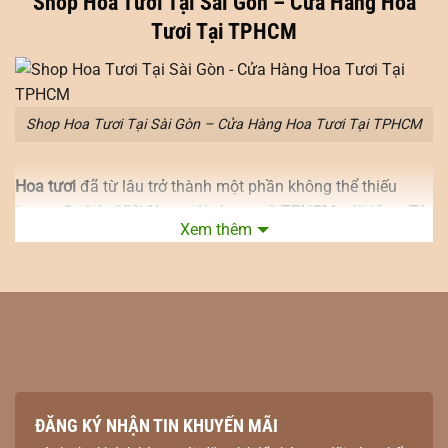
Shop Hoa Tươi Tại Sài Gòn – Cửa Hàng Hoa
Tươi Tại TPHCM
Shop Hoa Tươi Tại Sài Gòn – Cửa Hàng Hoa Tươi Tại TPHCM
Hoa tươi
đã từ lâu trở thành một phần không thể thiếu
trong văn hóa Việt Nam nói chung và TPHCM nói riêng. Từ
Xem thêm
những ngày đầu thành lập, hoa đã được sử dụng như một
biểu tượng của tình yêu, sự tôn kính và lòng biết ơn. Các
loại hoa như hoa hồng, hoa lan, và hoa cúc thường được
sử dụng trong các dịp lễ hội, cưới hỏi, và tang lễ. Sự phát
triển của ngành hoa tươi tại TPHCM có thể được nhìn nhận
qua nhiều giai đoạn khác nhau, từ những cửa hàng nhỏ lẻ
đến những hệ thống phân phối lớn.
ĐĂNG KÝ NHẬN TIN KHUYẾN MÃI
Em Flora cửa hàng hoa tươi nổi bật tại TPHCM