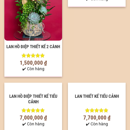
LAN HỒ ĐIỆP THIẾT KẾ 2 CÀNH
1,500,000
₫
5.00
out of
5
✔️ Còn hàng
LAN HỒ ĐIỆP THIẾT KẾ TIỂU
LAN THIẾT KẾ TIỂU CẢNH
CẢNH
7,000,000
₫
7,700,000
₫
5.00
out of
5.00
out of
5
5
✔️ Còn hàng
✔️ Còn hàng