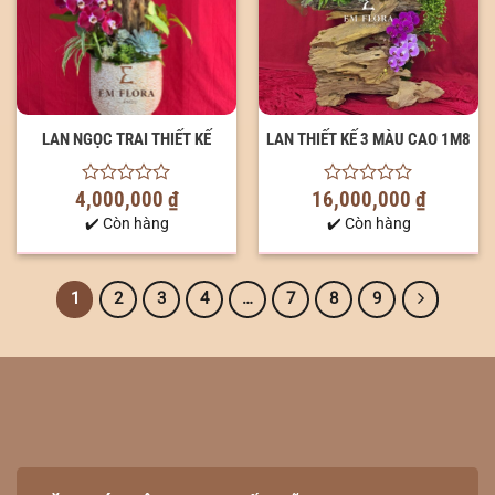
LAN THIẾT KẾ 3 MÀU CAO 1M8
LAN NGỌC TRAI THIẾT KẾ
16,000,000
₫
4,000,000
₫
0
0
out
out
✔️ Còn hàng
✔️ Còn hàng
of
of
5
5
1
2
3
4
…
7
8
9