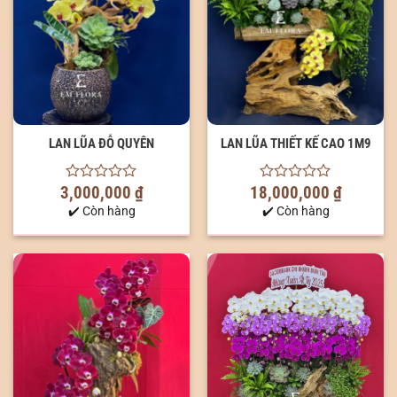
LAN LŨA ĐỖ QUYÊN
LAN LŨA THIẾT KẾ CAO 1M9
3,000,000
₫
18,000,000
₫
0
0
out
out
✔️ Còn hàng
✔️ Còn hàng
of
of
5
5