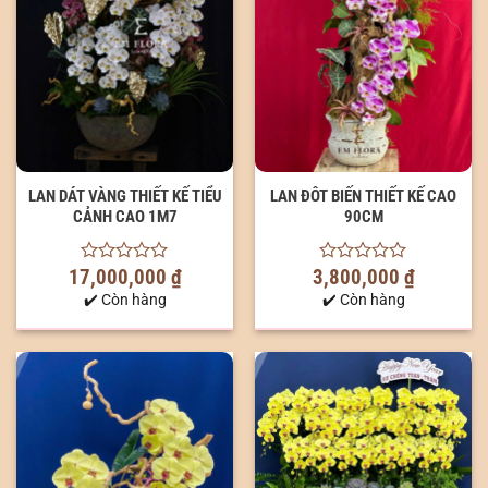
LAN DÁT VÀNG THIẾT KẾ TIỂU
LAN ĐÔT BIẾN THIẾT KẾ CAO
CẢNH CAO 1M7
90CM
17,000,000
₫
3,800,000
₫
0
0
out
out
✔️ Còn hàng
✔️ Còn hàng
of
of
5
5