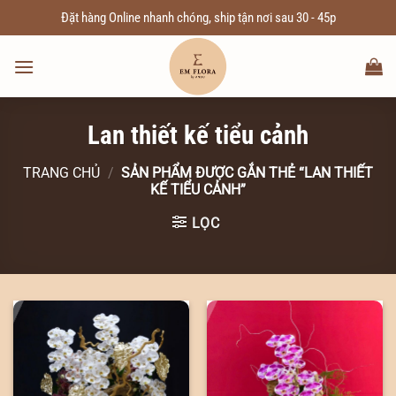
Chuyển
Đặt hàng Online nhanh chóng, ship tận nơi sau 30 - 45p
đến
nội
dung
Lan thiết kế tiểu cảnh
TRANG CHỦ
/
SẢN PHẨM ĐƯỢC GẮN THẺ “LAN THIẾT
KẾ TIỂU CẢNH”
LỌC