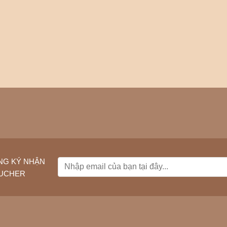
át
Zalo Em Flora
ail: emflorajsc@gmail.com
☎
0964 747 727
ine 1
:
NG KÝ NHẬN
UCHER