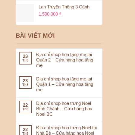
tỏ lòng th
Lan Truyền Thống 3 Cành
nhiệt huyế
1,500,000
₫
BÀI VIẾT MỚI
☎
Bấm vào
✅
Địa chỉ shop hoa tặng mẹ tại
23
Quận 2 – Cửa hàng hoa tặng
Th8
✅ Ca
mẹ
✅ Th
Địa chỉ shop hoa tặng mẹ tại
23
Quận 1 – Cửa hàng hoa tặng
Th8
mẹ
📌🌐 Địa C
Địa chỉ shop hoa trưng Noel
22
Bình Chánh – Cửa hàng hoa
Th8
Nhấn vào
Noel BC
♥️
Ch
Địa chỉ shop hoa trưng Noel tại
22
Nhà Bè – Cửa hàng hoa Noel
Th8