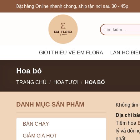
Chuyển
Đặt hàng Online nhanh chóng, ship tận nơi sau 30 - 45p
đến
nội
TÌM
dung
KIẾM:
GIỚI THIỆU VỀ EM FLORA
LAN HỒ ĐIỆ
Hoa bó
TRANG CHỦ
/
HOA TƯƠI
/
HOA BÓ
DANH MỤC SẢN PHẨM
Không tìm 
Địa chỉ b
Tiệm hoa
E
BÁN CHẠY
lý và đội 
GIẢM GIÁ HOT
nhất.