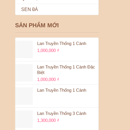
Quà tặng: 
SEN ĐÁ
nhân, khai
Trang trí:
SẢN PHẨM MỚI
sự kiện đặc
Biểu đạt c
Lan Truyền Thống 1 Cành
1,000,000
₫
So sánh
Hoa bó: Tậ
Lan Truyền Thống 1 Cành Đặc
Biệt
Lẵng hoa
:
1,000,000
₫
muốn tạo c
Lan Truyền Thống 1 Cành
Địa ch
Em Flora
Lan Truyền Thống 3 Cành
online, đặ
1,300,000
₫
bó hoa cư