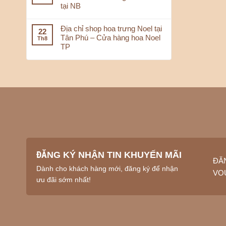
♥️
Ch
tại NB
♥️
Em
Địa chỉ shop hoa trưng Noel tại
22
Tân Phú – Cửa hàng hoa Noel
Th8
Hotl
TP
ĐĂNG KÝ NHẬN TIN KHUYẾN MÃI
ĐĂ
Dành cho khách hàng mới, đăng ký để nhận
VO
ưu đãi sớm nhất!