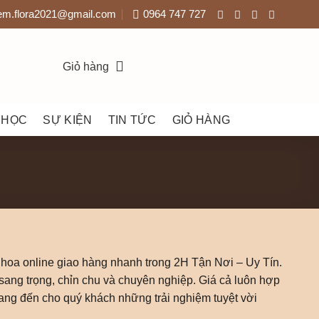
em.flora2021@gmail.com
0964 747 727
Giỏ hàng
 HỌC
SỰ KIỆN
TIN TỨC
GIỎ HÀNG
 hoa online giao hàng nhanh trong 2H Tận Nơi – Uy Tín.
ang trọng, chỉn chu và chuyên nghiệp. Giá cả luôn hợp
mang đến cho quý khách những trải nghiệm tuyệt vời