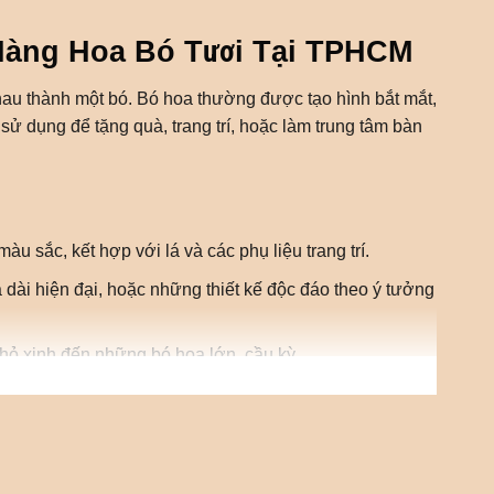
Hàng Hoa Bó Tươi Tại TPHCM
hau thành một bó. Bó hoa thường được tạo hình bắt mắt,
sử dụng để tặng quà, trang trí, hoặc làm trung tâm bàn
 sắc, kết hợp với lá và các phụ liệu trang trí.
dài hiện đại, hoặc những thiết kế độc đáo theo ý tưởng
nhỏ xinh đến những bó hoa lớn, cầu kỳ.
, tùy thuộc vào văn hóa và truyền thống của từng quốc