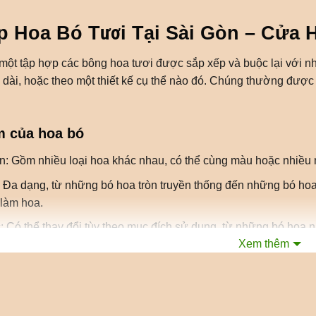
p Hoa Bó Tươi Tại Sài Gòn – Cửa 
một tập hợp các bông hoa tươi được sắp xếp và buộc lại với n
, dài, hoặc theo một thiết kế cụ thể nào đó. Chúng thường được 
m của hoa bó
: Gồm nhiều loại hoa khác nhau, có thể cùng màu hoặc nhiều màu
 Đa dạng, từ những bó hoa tròn truyền thống đến những bó hoa 
làm hoa.
: Có thể thay đổi tùy theo mục đích sử dụng, từ những bó hoa 
Xem thêm
ỗi loại hoa và màu sắc trong bó hoa đều mang một ý nghĩa riêng
dùng để tặng dịp gì?