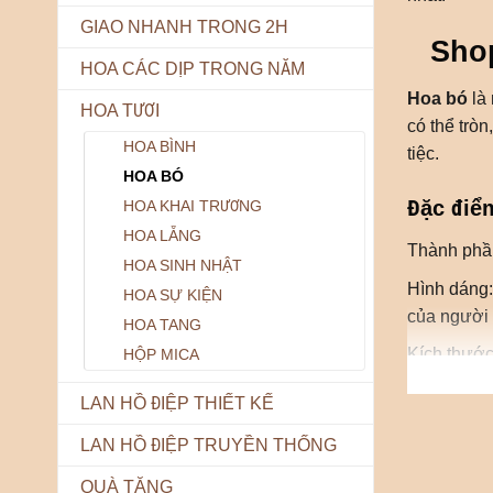
GIAO NHANH TRONG 2H
Sho
HOA CÁC DỊP TRONG NĂM
Hoa bó
là 
HOA TƯƠI
có thể tròn
HOA BÌNH
tiệc.
HOA BÓ
Đặc điể
HOA KHAI TRƯƠNG
HOA LẴNG
Thành phần
HOA SINH NHẬT
Hình dáng:
HOA SỰ KIỆN
của người 
HOA TANG
Kích thước
HỘP MICA
Ý nghĩa: M
LAN HỒ ĐIỆP THIẾT KẾ
gia.
LAN HỒ ĐIỆP TRUYỀN THỐNG
Hoa bó 
QUÀ TẶNG