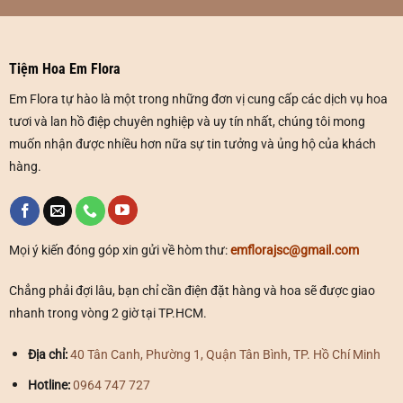
Đến Với Em Flora Chúng Tôi Cam Kết
Sen đá tươi đẹp chất lượng
Tiệm Hoa Em Flora
Đa dạng chủng loại, màu sắc, đáp ứng mọi nhu cầu của
Em Flora tự hào là một trong những đơn vị cung cấp các dịch vụ hoa
khách hàng.
tươi và lan hồ điệp chuyên nghiệp và uy tín nhất, chúng tôi mong
Đội ngũ nhân viên tư vấn nhiệt tình, chuyên nghiệp, giúp
muốn nhận được nhiều hơn nữa sự tin tưởng và ủng hộ của khách
bạn lựa chọn được chậu lan ưng ý nhất.
hàng.
Dịch vụ giao hàng nhanh chóng, tận nơi.
Hãy liên hệ ngay với Em Flora để được tư vấn và đặt hàng!
Mọi ý kiến đóng góp xin gửi về hòm thư:
emflorajsc@gmail.com
Chúng tôi đặc biệt tập trung vào các hạng mục như:
hoa
tươi
,
sen đá
,
hoa sự kiện
,
hoa khai trương
,
lan hồ điệp
và
Chẳng phải đợi lâu, bạn chỉ cần điện đặt hàng và hoa sẽ được giao
sản phẩm dẫn đầu là
Lan Hồ Điệp Thiết Kế Tiểu Cảnh
.
nhanh trong vòng 2 giờ tại TP.HCM.
ĐỊA CHỈ TỚI TIỆM HOA EM FLORA
Địa chỉ:
40 Tân Canh, Phường 1, Quận Tân Bình, TP. Hồ Chí Minh
Hotline:
0964 747 727
☎
0964 747 727
☎
Bấm vào để gọi Tổng Đài
Hotline
: