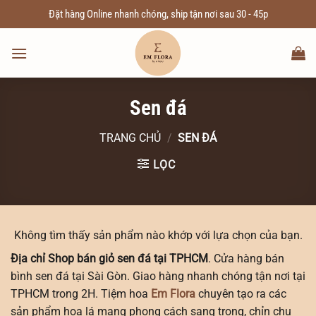
Chuyển
Đặt hàng Online nhanh chóng, ship tận nơi sau 30 - 45p
đến
nội
dung
Sen đá
TRANG CHỦ
/
SEN ĐÁ
LỌC
Không tìm thấy sản phẩm nào khớp với lựa chọn của bạn.
Địa chỉ Shop bán giỏ sen đá tại TPHCM
. Cửa hàng bán
bình sen đá tại Sài Gòn. Giao hàng nhanh chóng tận nơi tại
TPHCM trong 2H. Tiệm hoa
Em Flora
chuyên tạo ra các
sản phẩm hoa lá mang phong cách sang trọng, chỉn chu