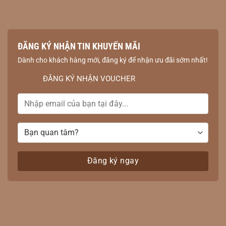
Sen đá TPHCM – Không chỉ là cây, mà còn là nghệ thuật
Các nghệ nhân của chúng tôi đã tạo ra những tác phẩm
nghệ thuật độc đáo từ sen đá. Mỗi chậu cây đều mang
ĐĂNG KÝ NHẬN TIN KHUYẾN MÃI
một câu chuyện riêng.”
Dành cho khách hàng mới, đăng ký để nhận ưu đãi sớm nhất!
Ngoài ra, bạn có thể thêm vào bài viết của mình những yếu
ĐĂNG KÝ NHẬN VOUCHER
tố sau để thu hút khách hàng:
Hình ảnh đẹp: Đăng những bức ảnh chất lượng cao về các
sản phẩm sen đá, giỏ hoa, tiểu cảnh.
Video: Tạo những video ngắn giới thiệu về cửa hàng, cách
chăm sóc sen đá.
Ưu đãi: Chạy các chương trình khuyến mãi, giảm giá để thu
hút khách hàng.
Review: Khuyến khích khách hàng để lại đánh giá trên các
trang mạng xã hội.