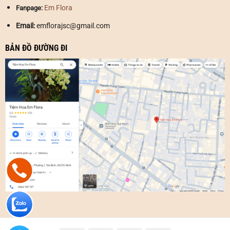
Em Flora
Fanpage:
✅
Giao hàng tận nơi tại TP.HCM và các tỉnh lân
Email:
emflorajsc@gmail.com
cận
BẢN ĐỒ ĐƯỜNG ĐI
✅ Cam kết: Tư vấn tận tình miễn phí, hoa không đẹp kém
chất lượng => hoàn tiền 100%.
✅ Thời gian làm việc từ:
8h – 18h (Cả T7 Và Chủ Nhật)
📌🌐 Địa Chỉ:
40 Tân Canh, Phường 1, Quận Tân Bình, TP. Hồ Chí
Minh
Nhấn vào
>>
Liên hệ ngay nhận ưu đãi
<<
♥️
Chát
messenger FB
♥️
Chát
Zalo Em Flora
♥️
Email: emflorajsc@gmail.com