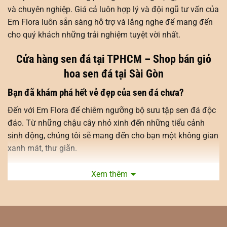
và chuyên nghiệp. Giá cả luôn hợp lý và đội ngũ tư vấn của
Em Flora luôn sẵn sàng hỗ trợ và lắng nghe để mang đến
cho quý khách những trải nghiệm tuyệt vời nhất.
Cửa hàng sen đá tại TPHCM – Shop bán giỏ
hoa sen đá tại Sài Gòn
Bạn đã khám phá hết vẻ đẹp của sen đá chưa?
Đến với Em Flora để chiêm ngưỡng bộ sưu tập sen đá độc
đáo. Từ những chậu cây nhỏ xinh đến những tiểu cảnh
sinh động, chúng tôi sẽ mang đến cho bạn một không gian
xanh mát, thư giãn.
Sen đá – người bạn xanh nhỏ bé, mang lại may mắn và tài lộc
Xem thêm
Không chỉ là cây cảnh, sen đá còn mang ý nghĩa phong
thủy tốt lành. Hãy để [Tên cửa hàng] giúp bạn chọn được
những chậu cây phù hợp với không gian sống của mình.