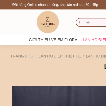
Chuyển
Đặt hàng Online nhanh chóng, ship tận nơi sau 30 - 45p
đến
nội
TÌM
dung
KIẾM:
GIỚI THIỆU VỀ EM FLORA
LAN HỒ ĐIỆ
TRANG CHỦ
/
LAN HỒ ĐIỆP THIẾT KẾ
/
LAN HỒ ĐI