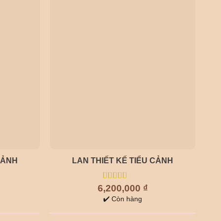
CẢNH
LAN THIẾT KẾ TIỂU CẢNH
6,200,000
5.00
out of
₫
5
✔️ Còn hàng