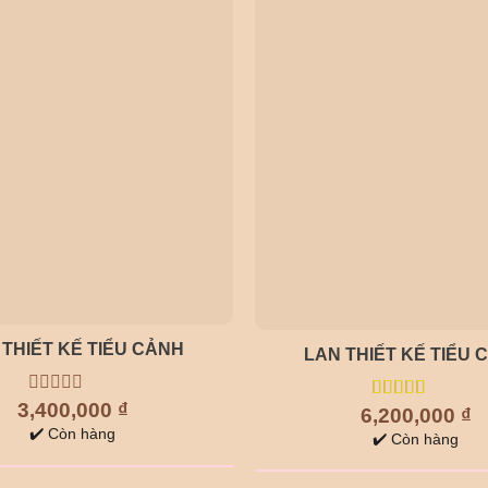
 THIẾT KẾ TIỂU CẢNH
LAN THIẾT KẾ TIỂU 
3,400,000
0
₫
6,200,000
5.00
out of
₫
out
5
✔️ Còn hàng
✔️ Còn hàng
of
5