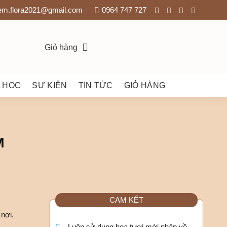
em.flora2021@gmail.com
0964 747 727
Giỏ hàng
 HỌC
SỰ KIỆN
TIN TỨC
GIỎ HÀNG
M
CAM KẾT
nơi.
Luôn sử dụng hoa tươi mới nhập về