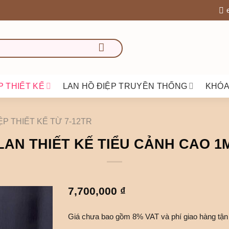
P THIẾT KẾ
LAN HỒ ĐIỆP TRUYỀN THỐNG
KHÓA
ỆP THIẾT KẾ TỪ 7-12TR
LAN THIẾT KẾ TIỂU CẢNH CAO 1
7,700,000
₫
Giá chưa bao gồm 8% VAT và phí giao hàng tận 