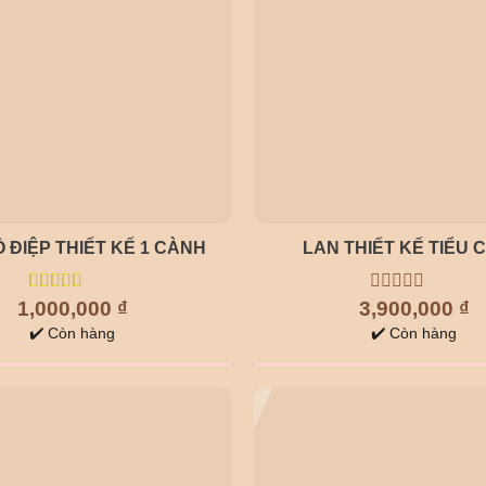
 ĐIỆP THIẾT KẾ 1 CÀNH
LAN THIẾT KẾ TIỂU 
1,000,000
5.00
out of
₫
3,900,000
0
₫
5
out
✔️ Còn hàng
✔️ Còn hàng
of
5