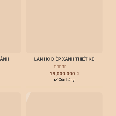
LAN HỒ ĐIỆP XANH THIẾT KẾ
CẢNH
19,000,000
0
₫
out
✔️ Còn hàng
of
5