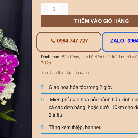
Lan thiết kế tiểu cảnh cao 1m số lượng
THÊM VÀO GIỎ HÀNG
📞 0964 747 727
ZALO: 0964
Danh mục:
Bán Chạy
,
Lan hồ điệp thiết kế
,
Lan hồ điệ
7-12tr
Thẻ:
Lan thiết kế tiểu cảnh
Giao hoa hỏa tốc trong 2 giờ.
Miễn phí giao hoa nội thành bán kính dư
cả các đơn hàng, hoặc dưới 10km cho đ
2 triệu.
Tặng kèm thiệp, banner.