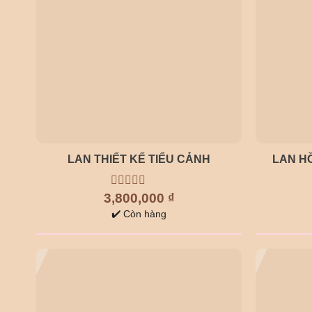
LAN THIẾT KẾ TIỂU CẢNH
LAN HỒ
3,800,000
0
₫
out
✔️ Còn hàng
of
5