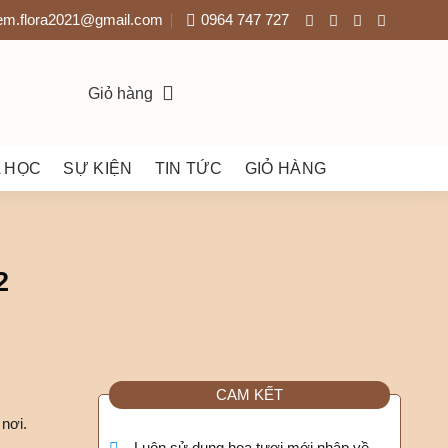
em.flora2021@gmail.com
0964 747 727
Giỏ hàng
 HỌC
SỰ KIỆN
TIN TỨC
GIỎ HÀNG
2
CAM KẾT
nơi.
Luôn sử dụng hoa tươi mới nhập về