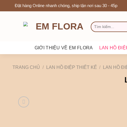
Chuyển
Đặt hàng Online nhanh chóng, ship tận nơi sau 30 - 45p
đến
nội
TÌM
dung
KIẾM:
GIỚI THIỆU VỀ EM FLORA
LAN HỒ ĐIỆ
TRANG CHỦ
/
LAN HỒ ĐIỆP THIẾT KẾ
/
LAN HỒ ĐI