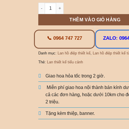
Lan Thiết Kế Đối Xứng Cao 1m2 số lượng
THÊM VÀO GIỎ HÀNG
📞 0964 747 727
ZALO: 0964
Danh mục:
Lan hồ điệp thiết kế
,
Lan hồ điệp thiết kế t
Thẻ:
Lan thiết kế tiểu cảnh
Giao hoa hỏa tốc trong 2 giờ.
Miễn phí giao hoa nội thành bán kính dư
cả các đơn hàng, hoặc dưới 10km cho đ
2 triệu.
Tặng kèm thiệp, banner.