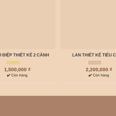
 ĐIỆP THIẾT KẾ 2 CÀNH
LAN THIẾT KẾ TIỂU 
1,500,000
5.00
out of
₫
2,200,000
0
₫
5
out
✔️ Còn hàng
✔️ Còn hàng
of
5