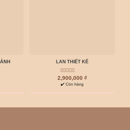
CẢNH
LAN THIẾT KẾ
2,900,000
0
₫
out
✔️ Còn hàng
of
5