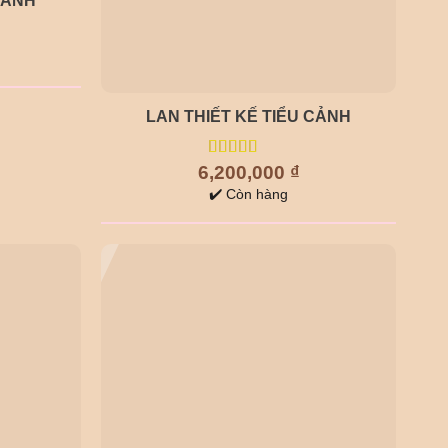
CẢNH
LAN THIẾT KẾ TIỂU CẢNH
6,200,000
5.00
out of
₫
5
✔️ Còn hàng