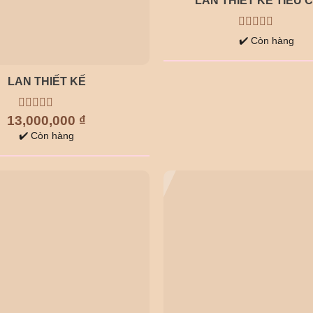
LAN THIẾT KẾ TIỂU 
0
✔️ Còn hàng
out
of
5
LAN THIẾT KẾ
13,000,000
0
₫
out
✔️ Còn hàng
of
5