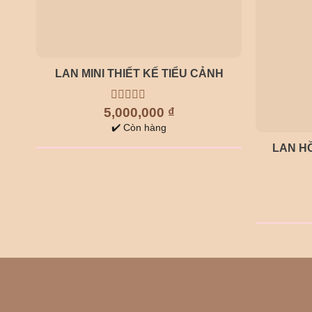
LAN MINI THIẾT KẾ TIỂU CẢNH
5,000,000
0
₫
out
✔️ Còn hàng
of
5
LAN HỒ