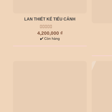
LAN THIẾT KẾ TIỂU CẢNH
4,200,000
0
₫
out
✔️ Còn hàng
of
5