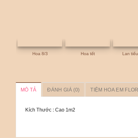
Hoa 8/3
Hoa tết
Lan tiể
MÔ TẢ
ĐÁNH GIÁ (0)
TIỆM HOA EM FLO
Kích Thước : Cao 1m2