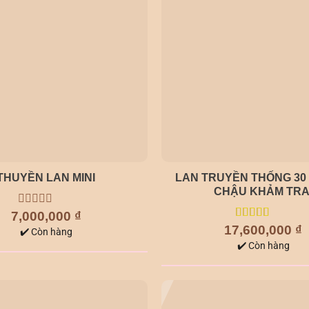
THUYỀN LAN MINI
LAN TRUYỀN THỐNG 30
CHẬU KHẢM TRA
7,000,000
0
₫
out
17,600,000
5.00
out of
₫
✔️ Còn hàng
of
5
✔️ Còn hàng
5