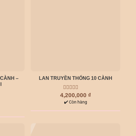
 CÀNH –
LAN TRUYỀN THỐNG 10 CÀNH
I
4,200,000
0
₫
out
✔️ Còn hàng
of
5