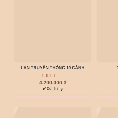
LAN TRUYỀN THỐNG 10 CÀNH
4,200,000
0
₫
out
✔️ Còn hàng
of
5