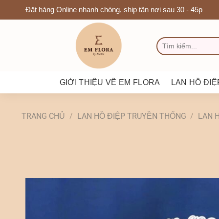
Chuyển
Đặt hàng Online nhanh chóng, ship tận nơi sau 30 - 45p
đến
nội
TÌM
dung
KIẾM:
GIỚI THIỆU VỀ EM FLORA
LAN HỒ ĐIỆ
TRANG CHỦ
/
LAN HỒ ĐIỆP TRUYỀN THỐNG
/
LAN 