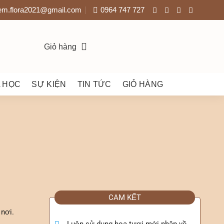
em.flora2021@gmail.com
0964 747 727
Giỏ hàng
 HỌC
SỰ KIỆN
TIN TỨC
GIỎ HÀNG
CAM KẾT
 nơi.
Luôn sử dụng hoa tươi mới nhập về