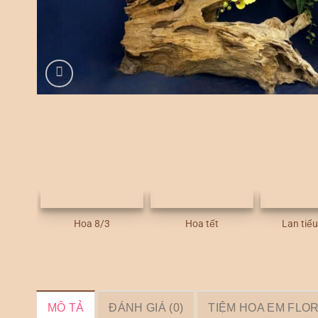
Hoa 8/3
Hoa tết
Lan tiể
MÔ TẢ
ĐÁNH GIÁ (0)
TIỆM HOA EM FLO