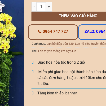
Lan Truyền Thống 30 Cành số lượng
THÊM VÀO GIỎ HÀNG
📞 0964 747 727
ZALO: 0964
Danh mục:
Lan hồ điệp trên 12tr
,
Lan hồ điệp truyền thố
Thẻ:
Lan truyền thống kết hợp lũa
Giao hoa hỏa tốc trong 2 giờ.
Miễn phí giao hoa nội thành bán kính d
cả các đơn hàng, hoặc dưới 10km cho đ
2 triệu.
Tặng kèm thiệp, banner.