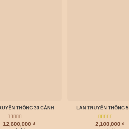
RUYỀN THỐNG 30 CÀNH
LAN TRUYỀN THỐNG 5
12,600,000
0
₫
2,100,000
5.00
out of
₫
out
5