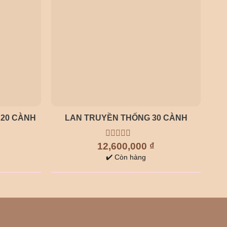
 20 CÀNH
LAN TRUYỀN THỐNG 30 CÀNH
12,600,000
0
₫
out
✔️ Còn hàng
of
5