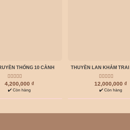
RUYỀN THỐNG 10 CÀNH
THUYỀN LAN KHẢM TRAI
4,200,000
0
₫
12,000,000
0
₫
out
out
✔️ Còn hàng
✔️ Còn hàng
of
of
5
5