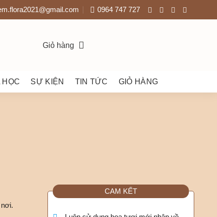
em.flora2021@gmail.com
0964 747 727
Giỏ hàng
 HỌC
SỰ KIỆN
TIN TỨC
GIỎ HÀNG
CAM KẾT
nơi.
Luôn sử dụng hoa tươi mới nhập về