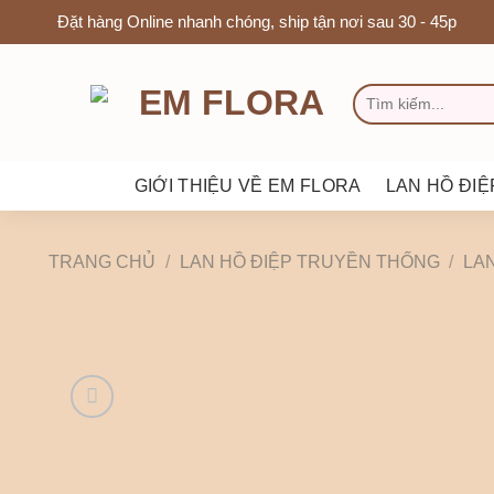
Chuyển
Đặt hàng Online nhanh chóng, ship tận nơi sau 30 - 45p
đến
nội
TÌM
dung
KIẾM:
GIỚI THIỆU VỀ EM FLORA
LAN HỒ ĐIỆ
TRANG CHỦ
/
LAN HỒ ĐIỆP TRUYỀN THỐNG
/
LAN