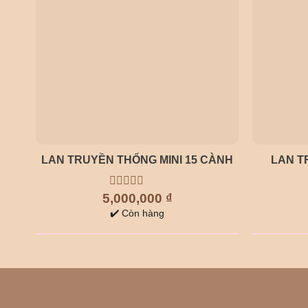
LAN TRUYỀN THỐNG MINI 15 CÀNH
LAN T
5,000,000
0
₫
out
✔️ Còn hàng
of
5