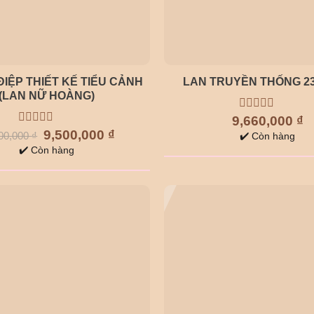
ĐIỆP THIẾT KẾ TIỂU CẢNH
LAN TRUYỀN THỐNG 2
(LAN NỮ HOÀNG)
9,660,000
0
₫
out
Giá
Giá
0
9,500,000
₫
00,000
₫
✔️ Còn hàng
of
gốc
hiện
out
✔️ Còn hàng
5
là:
tại
of
12,000,000 ₫.
là:
5
9,500,000 ₫.