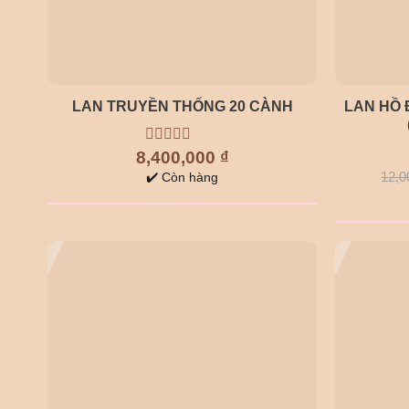
LAN TRUYỀN THỐNG 20 CÀNH
LAN HỒ 
8,400,000
0
₫
out
12,0
✔️ Còn hàng
of
5