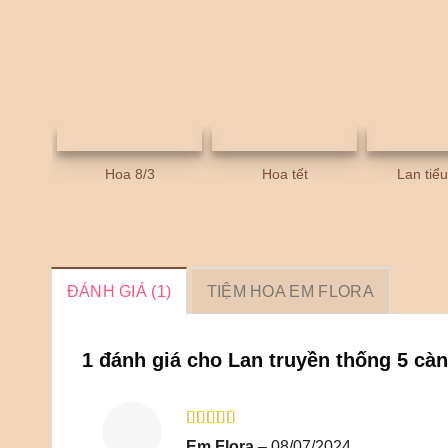
Hoa 8/3
Hoa tết
Lan tiể
ĐÁNH GIÁ (1)
TIỆM HOA EM FLORA
1 đánh giá cho
Lan truyền thống 5 cà
Được xếp
Em Flora
–
08/07/2024