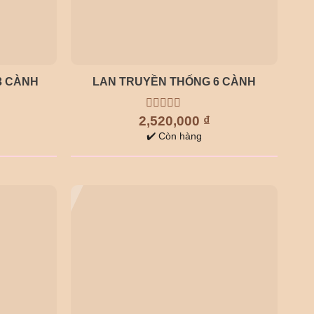
3 CÀNH
LAN TRUYỀN THỐNG 6 CÀNH
2,520,000
0
₫
out
✔️ Còn hàng
of
5