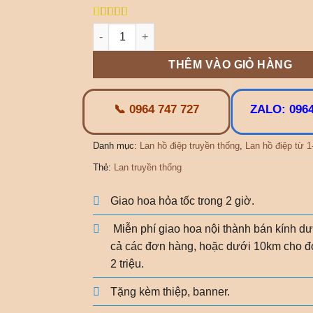
5.00
1
trên 5
Lan truyền thống 5 cành số lượng
dựa trên
đánh giá
THÊM VÀO GIỎ HÀNG
📞 0964 747 727
ZALO: 0964
Danh mục:
Lan hồ điệp truyền thống
,
Lan hồ điệp từ 1
Thẻ:
Lan truyền thống
Giao hoa hỏa tốc trong 2 giờ.
Miễn phí giao hoa nội thành bán kính dư
cả các đơn hàng, hoặc dưới 10km cho đ
2 triệu.
Tặng kèm thiệp, banner.