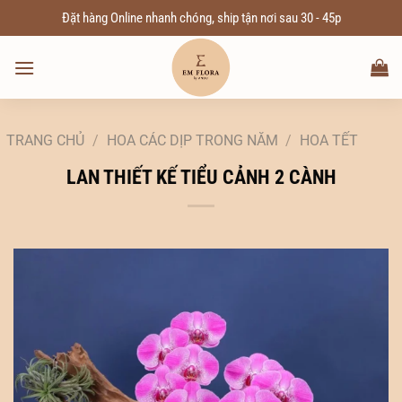
Chuyển
Đặt hàng Online nhanh chóng, ship tận nơi sau 30 - 45p
đến
nội
dung
TRANG CHỦ
/
HOA CÁC DỊP TRONG NĂM
/
HOA TẾT
LAN THIẾT KẾ TIỂU CẢNH 2 CÀNH