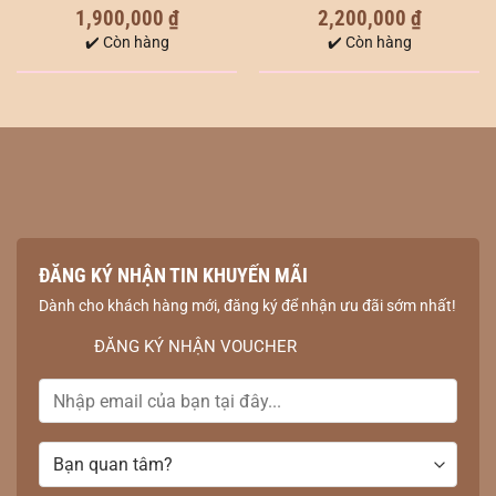
1,900,000
₫
2,200,000
₫
0
0
out
out
✔️ Còn hàng
✔️ Còn hàng
of
of
5
5
ĐĂNG KÝ NHẬN TIN KHUYẾN MÃI
Dành cho khách hàng mới, đăng ký để nhận ưu đãi sớm nhất!
ĐĂNG KÝ NHẬN VOUCHER