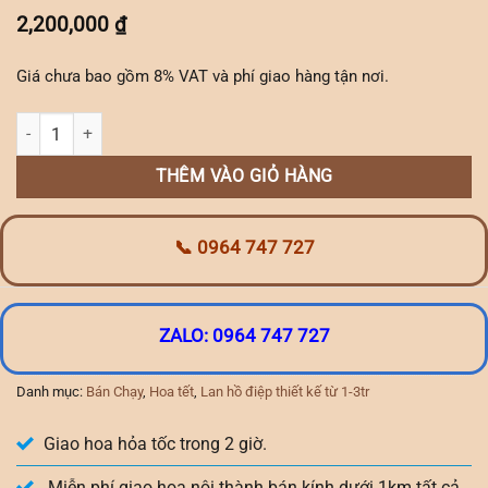
2,200,000
₫
Giá chưa bao gồm 8% VAT và phí giao hàng tận nơi.
lan thiết kế tiểu cảnh 2 cành số lượng
THÊM VÀO GIỎ HÀNG
📞 0964 747 727
ZALO: 0964 747 727
Danh mục:
Bán Chạy
,
Hoa tết
,
Lan hồ điệp thiết kế từ 1-3tr
Giao hoa hỏa tốc trong 2 giờ.
Miễn phí giao hoa nội thành bán kính dưới 1km tất cả