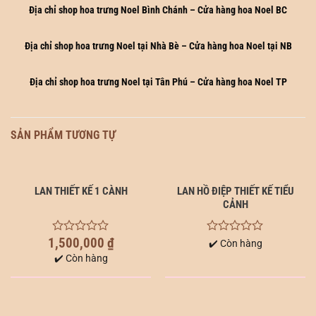
Địa chỉ shop hoa trưng Noel Bình Chánh – Cửa hàng hoa Noel BC
Địa chỉ shop hoa trưng Noel tại Nhà Bè – Cửa hàng hoa Noel tại NB
Địa chỉ shop hoa trưng Noel tại Tân Phú – Cửa hàng hoa Noel TP
SẢN PHẨM TƯƠNG TỰ
LAN THIẾT KẾ 1 CÀNH
LAN HỒ ĐIỆP THIẾT KẾ TIỂU
CẢNH
1,500,000
₫
0
0
✔️ Còn hàng
out
out
✔️ Còn hàng
of
of
5
5