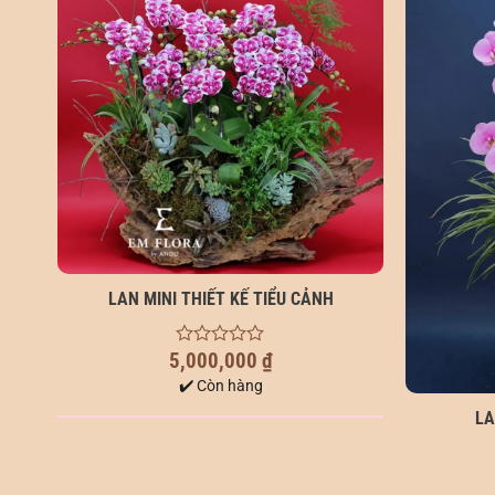
LAN MINI THIẾT KẾ TIỂU CẢNH
5,000,000
₫
0
out
✔️ Còn hàng
of
5
LA