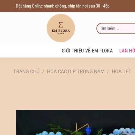
Chuyển
Đặt hàng Online nhanh chóng, ship tận nơi sau 30 - 45p
đến
nội
TÌM
dung
KIẾM:
GIỚI THIỆU VỀ EM FLORA
LAN HỒ
TRANG CHỦ
/
HOA CÁC DỊP TRONG NĂM
/
HOA TẾT