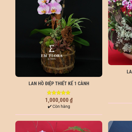
LA
LAN HỒ ĐIỆP THIẾT KẾ 1 CÀNH
1,000,000
₫
5.00
out of
5
✔️ Còn hàng