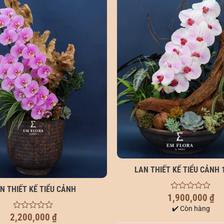
LAN THIẾT KẾ TIỂU CẢNH 
N THIẾT KẾ TIỂU CẢNH
1,900,000
₫
0
out
✔️ Còn hàng
of
2,200,000
₫
0
5