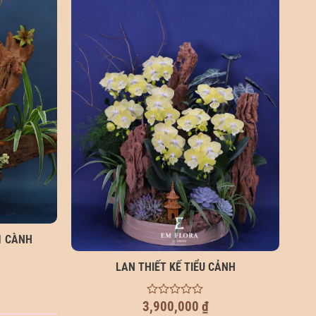
1 CÀNH
LAN THIẾT KẾ TIỂU CẢNH
3,900,000
₫
0