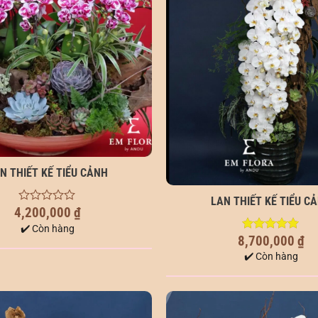
N THIẾT KẾ TIỂU CẢNH
LAN THIẾT KẾ TIỂU C
4,200,000
₫
0
out
✔️ Còn hàng
of
8,700,000
₫
5.00
out of
5
5
✔️ Còn hàng