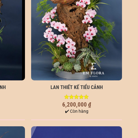
ẢNH
LAN THIẾT KẾ TIỂU CẢNH
6,200,000
₫
5.00
out of
5
✔️ Còn hàng