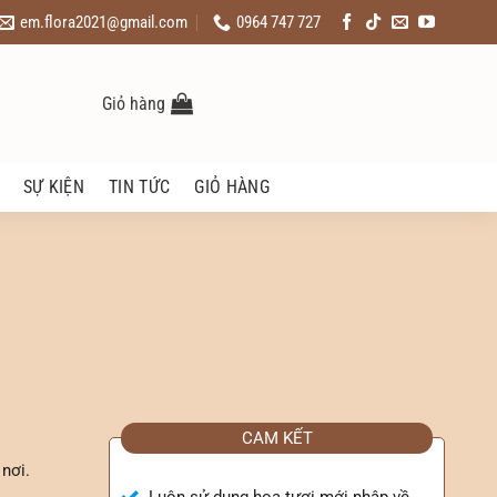
em.flora2021@gmail.com
0964 747 727
Giỏ hàng
SỰ KIỆN
TIN TỨC
GIỎ HÀNG
CAM KẾT
nơi.
Luôn sử dụng hoa tươi mới nhập về