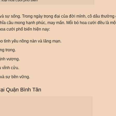
à sự sống. Trong ngày trọng đại của đời mình, cô dâu thường 
ghĩa cầu mong hạnh phúc, may mắn. Mỗi bó hoa cưới đều là mộ
hoa cưới phổ biến hiện nay:
ho tình yêu nồng nàn và lãng mạn.
ng trọng.
hịnh vượng.
u vĩnh cửu.
 và sự bền vững.
tại Quận Bình Tân