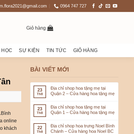
m.flora2021@gmail.com
0964 747 727
Giỏ hàng
 HỌC
SỰ KIỆN
TIN TỨC
GIỎ HÀNG
BÀI VIẾT MỚI
Tân
Địa chỉ shop hoa tặng mẹ tại
23
Quận 2 – Cửa hàng hoa tặng mẹ
Th8
Địa chỉ shop hoa tặng mẹ tại
23
Quận 1 – Cửa hàng hoa tặng mẹ
.Bình
Th8
a online
Địa chỉ shop hoa trưng Noel Bình
22
ho khách
Chánh – Cửa hàng hoa Noel BC
Th8