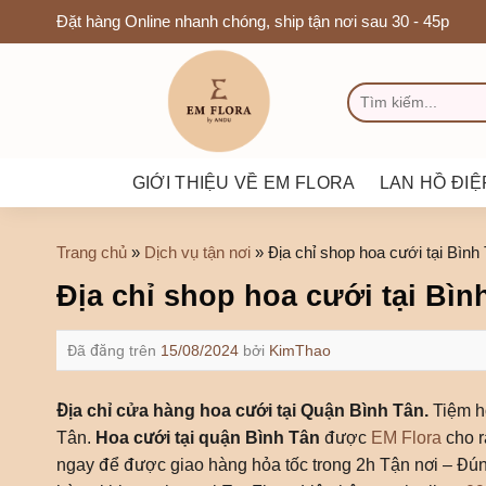
Chuyển
Đặt hàng Online nhanh chóng, ship tận nơi sau 30 - 45p
đến
nội
TÌM
dung
KIẾM:
GIỚI THIỆU VỀ EM FLORA
LAN HỒ ĐIỆ
Trang chủ
»
Dịch vụ tận nơi
»
Địa chỉ shop hoa cưới tại Bìn
Địa chỉ shop hoa cưới tại Bì
Đã đăng trên
15/08/2024
bởi
KimThao
Địa chỉ cửa hàng hoa cưới tại Quận Bình Tân.
Tiệm ho
Tân.
Hoa cưới tại quận Bình Tân
được
EM Flora
cho r
ngay để được giao hàng hỏa tốc trong 2h Tận nơi – Đún