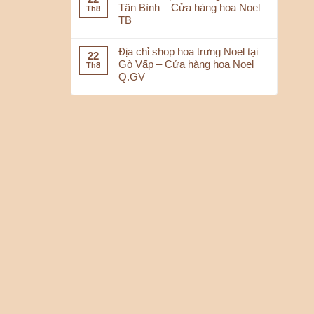
Tân Bình – Cửa hàng hoa Noel
Th8
TB
Địa chỉ shop hoa trưng Noel tại
22
Gò Vấp – Cửa hàng hoa Noel
Th8
Q.GV