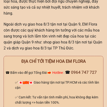
loại hoa, được thực hiện bởi đội ngũ chuyên nghiệp, đầy
sức sáng tạo và cả sự nhiệt huyết, trách nhiệm với khách
hàng.
Ngoài dịch vụ giao hoa 8/3 tận nơi tại Quận 9, EM Flora
còn được các quý khách hàng tin tưởng với các mẫu hoa
sang trọng và lịch lãm tôn vinh nét đẹp của hoa tại các
quận giáp Quận 9 như: shop giao hoa 8/3 tận nơi tại Quận
2 và dịch vụ giao hoa 8/3 tại TP Thủ Đức.
ĐỊA CHỈ TỚI TIỆM HOA EM FLORA
☎
0964 747 727
☎
Bấm vào để gọi Tổng Đài
Hotline
:
✅
Giao hàng tận nơi tại TP.HCM và các tỉnh lân
cận
✅ Cam kết: Tư vấn tận tình miễn phí, hoa không đẹp kém
chất lượng => hoàn tiền 100%.