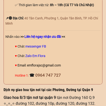
✅ Thời gian làm việc từ:
8h – 18h (Cả T7 Và Chủ Nhật)
📌🌐 Địa Chỉ:
40 Tân Canh, Phường 1, Quận Tân Bình, TP. Hồ Chí
Minh
Nhấn vào
>>
Liên hệ ngay nhận ưu đãi
<<
♥️
Chát
messenger FB
♥️
Chát
Zalo Em Flora
♥️
Email: emflorajsc@gmail.com
☎
0964 747 727
Hotline 1
:
Dịch vụ giao hoa tận nơi tại các Phường, Đường tại Quận 9
Giao hoa 8/3 tận nơi tại quận 9
tận nơi Đường 160 Q.9
⭐_⭐_⭐ đường 102, đường 10p, đường 120, đường 132.