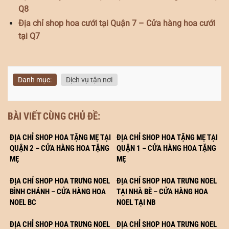
Q8
Địa chỉ shop hoa cưới tại Quận 7 – Cửa hàng hoa cưới
tại Q7
Danh mục:
Dịch vụ tận nơi
BÀI VIẾT CÙNG CHỦ ĐỀ:
ĐỊA CHỈ SHOP HOA TẶNG MẸ TẠI
ĐỊA CHỈ SHOP HOA TẶNG MẸ TẠI
QUẬN 2 – CỬA HÀNG HOA TẶNG
QUẬN 1 – CỬA HÀNG HOA TẶNG
MẸ
MẸ
ĐỊA CHỈ SHOP HOA TRƯNG NOEL
ĐỊA CHỈ SHOP HOA TRƯNG NOEL
BÌNH CHÁNH – CỬA HÀNG HOA
TẠI NHÀ BÈ – CỬA HÀNG HOA
NOEL BC
NOEL TẠI NB
ĐỊA CHỈ SHOP HOA TRƯNG NOEL
ĐỊA CHỈ SHOP HOA TRƯNG NOEL