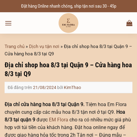
Chuyển
Đặt hàng Online nhanh chóng, ship tận nơi sau 30 - 45p
đến
nội
dung
Trang chủ
»
Dịch vụ tận nơi
»
Địa chỉ shop hoa 8/3 tại Quận 9 –
Cửa hàng hoa 8/3 tại Q9
Địa chỉ shop hoa 8/3 tại Quận 9 – Cửa hàng hoa
8/3 tại Q9
Đã đăng trên
21/08/2024
bởi
KimThao
Địa chỉ cửa hàng hoa 8/3 tại Quận 9.
Tiệm hoa Em Flora
chuyên cung cấp các mẫu hoa 8/3 tận nơi ở tại Q9.
Hoa
8/3 tại quận 9
được
EM Flora
cho ra có nhiều mức giá phù
hợp với túi tiền của khách hàng. Đặt hoa online ngay để
được giao hàng hỏa tốc trong 2h Tận nơi – Đúng mẫu –