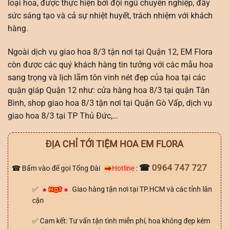
loại hoa, được thực hiện bởi đội ngũ chuyên nghiệp, đầy
sức sáng tạo và cả sự nhiệt huyết, trách nhiệm với khách
hàng.
Ngoài dịch vụ giao hoa 8/3 tận nơi tại Quận 12, EM Flora
còn được các quý khách hàng tin tưởng với các mẫu hoa
sang trọng và lịch lãm tôn vinh nét đẹp của hoa tại các
quận giáp Quận 12 như: cửa hàng hoa 8/3 tại quận Tân
Bình, shop giao hoa 8/3 tận nơi tại Quận Gò Vấp, dịch vụ
giao hoa 8/3 tại TP Thủ Đức,…
ĐỊA CHỈ TỚI TIỆM HOA EM FLORA
☎
0964 747 727
☎
Bấm vào để gọi Tổng Đài
Hotline
:
✅
Giao hàng tận nơi tại TP.HCM và các tỉnh lân
cận
✅ Cam kết: Tư vấn tận tình miễn phí, hoa không đẹp kém