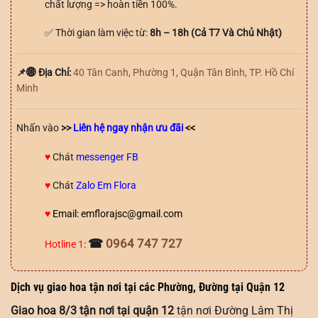
chất lượng => hoàn tiền 100%.
✅ Thời gian làm việc từ:
8h – 18h (Cả T7 Và Chủ Nhật)
📌🌐 Địa Chỉ:
40 Tân Canh, Phường 1, Quận Tân Bình, TP. Hồ Chí
Minh
Nhấn vào
>>
Liên hệ ngay nhận ưu đãi
<<
♥️
Chát
messenger FB
♥️
Chát
Zalo Em Flora
♥️
Email: emflorajsc@gmail.com
☎
0964 747 727
Hotline 1
:
Dịch vụ giao hoa tận nơi tại các Phường, Đường tại Quận 12
Giao hoa 8/3 tận nơi tại quận 12
tận nơi Đường Lâm Thị