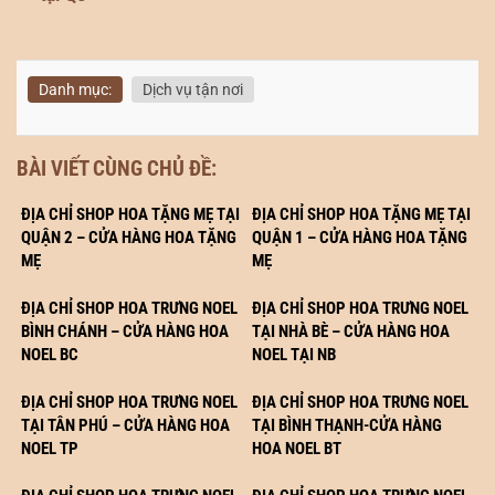
Danh mục:
Dịch vụ tận nơi
BÀI VIẾT CÙNG CHỦ ĐỀ:
ĐỊA CHỈ SHOP HOA TẶNG MẸ TẠI
ĐỊA CHỈ SHOP HOA TẶNG MẸ TẠI
QUẬN 2 – CỬA HÀNG HOA TẶNG
QUẬN 1 – CỬA HÀNG HOA TẶNG
MẸ
MẸ
ĐỊA CHỈ SHOP HOA TRƯNG NOEL
ĐỊA CHỈ SHOP HOA TRƯNG NOEL
BÌNH CHÁNH – CỬA HÀNG HOA
TẠI NHÀ BÈ – CỬA HÀNG HOA
NOEL BC
NOEL TẠI NB
ĐỊA CHỈ SHOP HOA TRƯNG NOEL
ĐỊA CHỈ SHOP HOA TRƯNG NOEL
TẠI TÂN PHÚ – CỬA HÀNG HOA
TẠI BÌNH THẠNH-CỬA HÀNG
NOEL TP
HOA NOEL BT