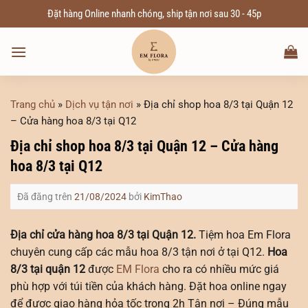
Chuyển
Đặt hàng Online nhanh chóng, ship tận nơi sau 30 - 45p
đến
nội
dung
Trang chủ
»
Dịch vụ tận nơi
»
Địa chỉ shop hoa 8/3 tại Quận 12
– Cửa hàng hoa 8/3 tại Q12
Địa chỉ shop hoa 8/3 tại Quận 12 – Cửa hàng
hoa 8/3 tại Q12
Đã đăng trên
21/08/2024
bởi
KimThao
Địa chỉ cửa hàng hoa 8/3 tại Quận 12.
Tiệm hoa Em Flora
chuyên cung cấp các mẫu hoa 8/3 tận nơi ở tại Q12.
Hoa
8/3 tại quận 12
được
EM Flora
cho ra có nhiều mức giá
phù hợp với túi tiền của khách hàng. Đặt hoa online ngay
để được giao hàng hỏa tốc trong 2h Tận nơi – Đúng mẫu